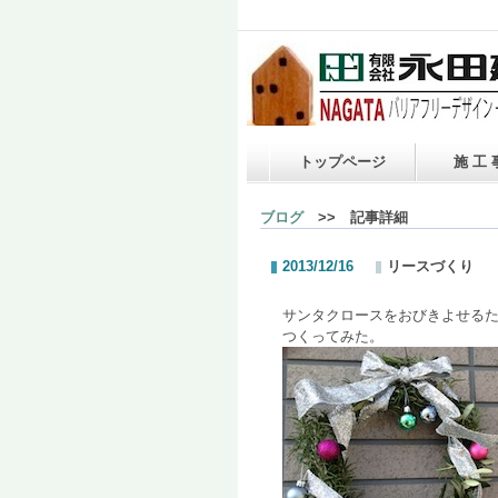
トップページ
施 工 
ブログ
>> 記事詳細
2013/12/16
リースづくり
サンタクロースをおびきよせる
つくってみた。