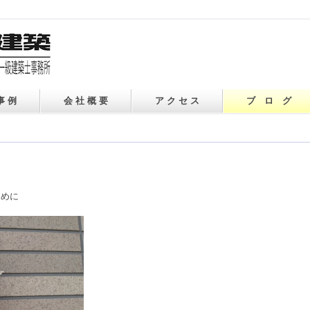
事 例
会 社 概 要
ア ク セ ス
ブ ロ グ
ために