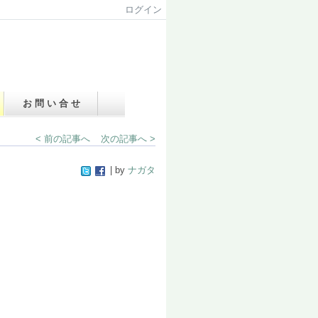
ログイン
お 問 い 合 せ
< 前の記事へ
次の記事へ >
| by
ナガタ