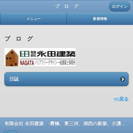
ブ ロ グ
ログイン
メニュー
新着情報
ブ ロ グ
日誌
<<戻る
有限会社 永田建築 -豊橋、東三河、湖西の新築、介護リフォーム、増改築、住宅改修のお手伝い